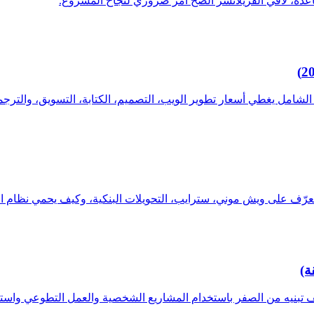
، لاقي الفريلانسر الصح أمر ضروري لنجاح المشروع.
 الشامل يغطي أسعار تطوير الويب، التصميم، الكتابة، التسويق، والترجم
عرّف على ويش موني، سترايب، التحويلات البنكية، وكيف يحمي نظام 
ة)
ف تبنيه من الصفر باستخدام المشاريع الشخصية والعمل التطوعي واستر