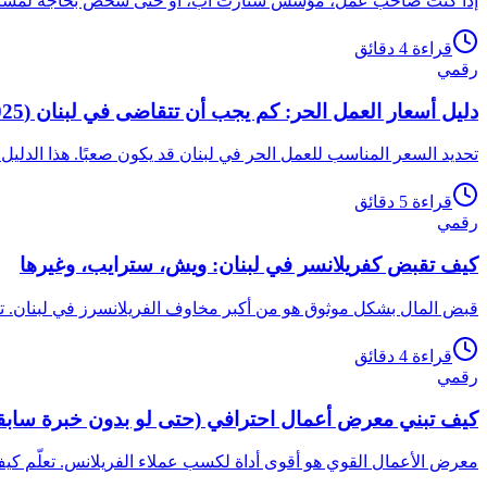
إذا كنت صاحب عمل، مؤسس ستارت أب، أو حتى شخص بحاجة لمساعدة
قراءة 4 دقائق
رقمي
دليل أسعار العمل الحر: كم يجب أن تتقاضى في لبنان (2025)
تحديد السعر المناسب للعمل الحر في لبنان قد يكون صعبًا. هذا الدليل
قراءة 5 دقائق
رقمي
كيف تقبض كفريلانسر في لبنان: ويش، سترايب، وغيرها
قبض المال بشكل موثوق هو من أكبر مخاوف الفريلانسرز في لبنان. ت
قراءة 4 دقائق
رقمي
كيف تبني معرض أعمال احترافي (حتى لو بدون خبرة سابق
معرض الأعمال القوي هو أقوى أداة لكسب عملاء الفريلانس. تعلّم كي