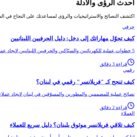
أحدث الرؤى والأدلة
اكتشف النصائح والاستراتيجيات والرؤى لمساعدتك على النجاح في السو
حرفي
كيف تحوّل مهاراتك إلى دخل: دليل الحرفيين اللبنانيين
5 خطوات عملية للكهربائيين والسبّاكين والحرفيين اللبنانيين لإيجاد عملاء ثابتين وزيادة الدخل. أنشئ ملفك وابدأ بالشغل على شغلني.
قراءة 3 دقائق
رقمي
كيف تنجح كـ "فريلانسر" رقمي في لبنان؟
نصائح عملية للمصممين والمطورين والمسوّقين في لبنان لإيجاد عملاء
قراءة 2 دقائق
العملاء
كيف تلاقي فريلانسر موثوق بلبنان؟ دليل سريع للعملاء