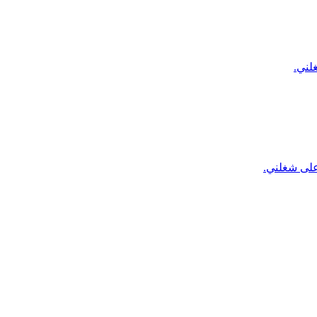
لني.
 على شغلني.