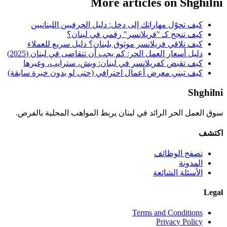
More articles on Shghilni
كيف تحوّل مهاراتك إلى دخل: دليل الحرفيين اللبنانيين
كيف تنجح كـ "فريلانسر" رقمي في لبنان؟
كيف تلاقي فريلانسر موثوق بلبنان؟ دليل سريع للعملاء
دليل أسعار العمل الحر: كم يجب أن تتقاضى في لبنان (2025)
كيف تقبض كفريلانسر في لبنان: ويش، سترايب، وغيرها
كيف تبني معرض أعمال احترافي (حتى لو بدون خبرة سابقة)
Shghilni
سوق العمل الحر الرائد في لبنان يربط المواهب المحلية بالفرص.
اكتشف
تصفح الوظائف
المدونة
الأسئلة الشائعة
Legal
Terms and Conditions
Privacy Policy